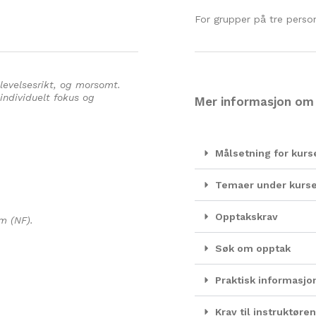
For grupper på tre person
levelsesrikt, og morsomt.
ndividuelt fokus og
Mer informasjon om
Målsetning for kurs
Temaer under kurs
Opptakskrav
m (NF).
Søk om opptak
Praktisk informasjo
Krav til instruktør