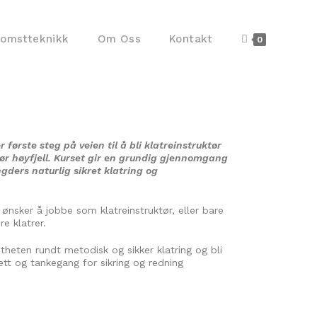
komstteknikk
Om Oss
Kontakt
0
 første steg på veien til å bli klatreinstruktør
tør høyfjell. Kurset gir en grundig gjennomgang
gders naturlig sikret klatring og
ønsker å jobbe som klatreinstruktør, eller bare
ere klatrer.
theten rundt metodisk og sikker klatring og bli
t og tankegang for sikring og redning