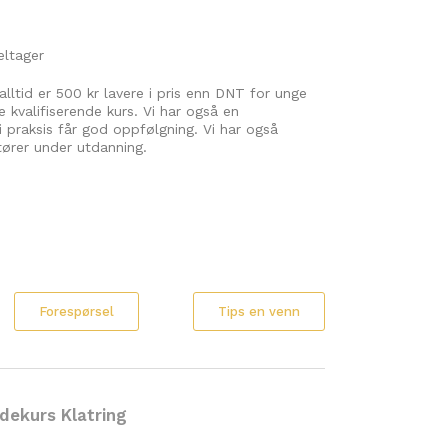
tager
 alltid er 500 kr lavere i pris enn DNT for unge
 kvalifiserende kurs. Vi har også en
i praksis får god oppfølgning. Vi har også
ktører under utdanning.
Forespørsel
Tips en venn
dekurs Klatring