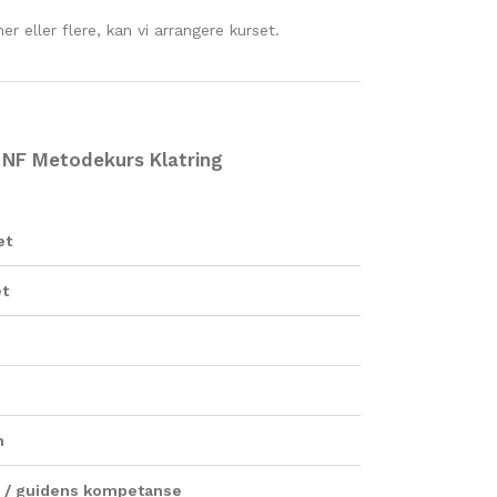
er eller flere, kan vi arrangere kurset.
 NF Metodekurs Klatring
et
et
n
en / guidens kompetanse