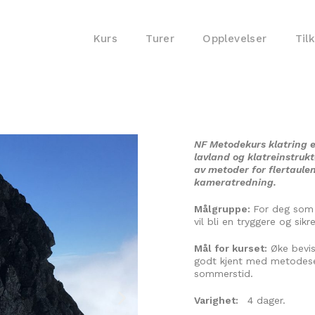
Kurs
Turer
Opplevelser
Til
NF Metodekurs klatring er
lavland og klatreinstruk
av metoder for flertaulen
kameratredning.
Målgruppe:
For deg som 
vil bli en tryggere og sikr
Mål for kurset:
Øke bevis
godt kjent med metodeset
sommerstid.
Varighet:
4 dager.