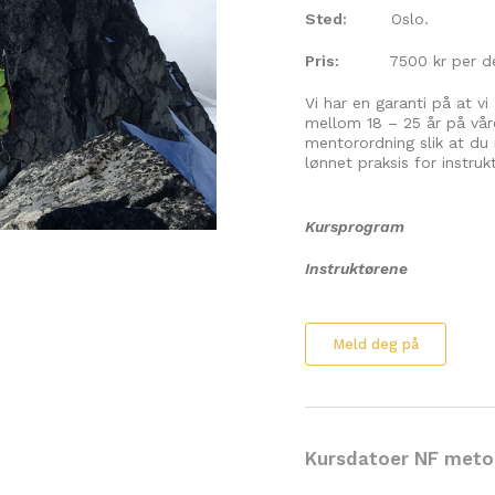
Sted:
Oslo.
Pris:
7500 kr per del
Vi har en garanti på at vi
mellom 18 – 25 år på våre
mentorordning slik at du 
lønnet praksis for instru
Kursprogram
Instruktørene
Meld deg på
Kursdatoer NF meto